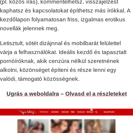
(pl. közös írás), kommentelhetsz, visszajelzést
kaphatsz és kapcsolatokat építhetsz más írókkal. A
kezdőlapon folyamatosan friss, izgalmas erotikus
novellák jelennek meg.
Letisztult, sötét dizájnnal és mobilbarát felülettel
várja a felhasználókat. Ideális kezdő és tapasztalt
pornóíróknak, akik cenzúra nélkül szeretnének
alkotni, közönséget építeni és része lenni egy
valódi, támogató közösségnek.
Ugrás a weboldalra
–
Olvasd el a részleteket