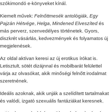
szókimondó e-könyveket kínál.
Kiemelt művek:
Felnőttmesék
antológiák,
Egy
Pajzán Hétvége
,
Helga
,
Mindened Elveszíted
és
más perverz, szenvedélyes történetek. Gyors,
diszkrét vásárlás, kedvezmények és folyamatos új
megjelenések.
Az oldal aktívan keresi az új erotikus írókat is.
Letisztult, sötét dizájnnal és mobilbarát felülettel
várja az olvasókat, akik minőségi felnőtt irodalmat
szeretnének.
Ideális azoknak, akik unják a szelídített tartalmakat
és valódi, izgató szexuális fantáziákat keresnek.