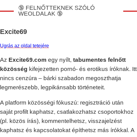
🔞 FELNŐTTEKNEK SZÓLÓ
WEOLDALAK 🔞
Excite69
Ugrás az oldal tetejére
Az
Excite69.com
egy nyílt,
tabumentes felnőtt
közösség
kifejezetten pornó- és erotikus íróknak. Itt
nincs cenzúra – bárki szabadon megoszthatja
legmerészebb, legpikánsabb történeteit.
A platform közösségi fókuszú: regisztráció után
saját profilt kaphatsz, csatlakozhatsz csoportokhoz
(pl. közös írás), kommentelhetsz, visszajelzést
kaphatsz és kapcsolatokat építhetsz más írókkal. A