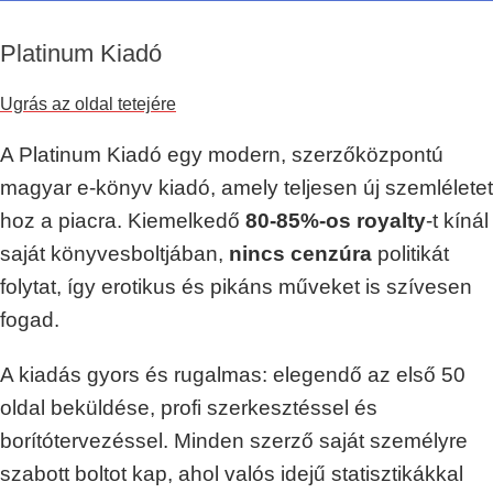
Platinum Kiadó
Ugrás az oldal tetejére
A Platinum Kiadó egy modern, szerzőközpontú
magyar e-könyv kiadó, amely teljesen új szemléletet
hoz a piacra. Kiemelkedő
80-85%-os royalty
-t kínál
saját könyvesboltjában,
nincs cenzúra
politikát
folytat, így erotikus és pikáns műveket is szívesen
fogad.
A kiadás gyors és rugalmas: elegendő az első 50
oldal beküldése, profi szerkesztéssel és
borítótervezéssel. Minden szerző saját személyre
szabott boltot kap, ahol valós idejű statisztikákkal