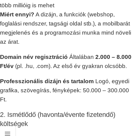
több millióig is mehet
Miért ennyi?
A dizájn, a funkciók (webshop,
foglalási rendszer, tagsági oldal stb.), a mobilbarát
megjelenés és a programozási munka mind növeli
az árat.
Domain név regisztráció
Általában
2.000 – 8.000
Ft/év
(pl. .hu, .com). Az első év gyakran olcsóbb.
Professzionális dizájn és tartalom
Logó, egyedi
grafika, szövegírás, fényképek: 50.000 – 300.000
Ft.
2. Ismétlődő (havonta/évente fizetendő)
költségek