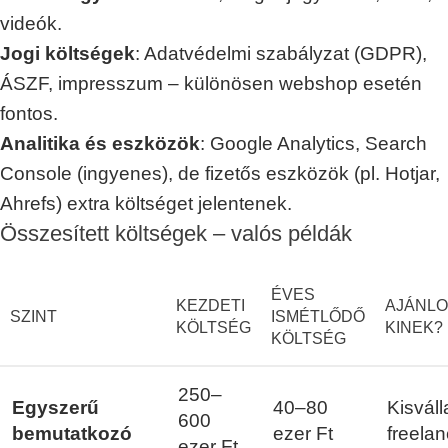
videók.
Jogi költségek
: Adatvédelmi szabályzat (GDPR),
ÁSZF, impresszum – különösen webshop esetén
fontos.
Analitika és eszközök
: Google Analytics, Search
Console (ingyenes), de fizetős eszközök (pl. Hotjar,
Ahrefs) extra költséget jelentenek.
Összesített költségek – valós példák
ÉVES
KEZDETI
AJÁNLO
SZINT
ISMÉTLŐDŐ
KÖLTSÉG
KINEK?
KÖLTSÉG
250–
Egyszerű
40–80
Kisváll
600
bemutatkozó
ezer Ft
freelan
ezer Ft