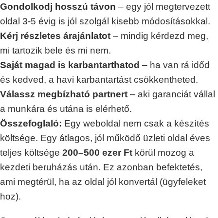
Gondolkodj hosszú távon
– egy jól megtervezett
oldal 3-5 évig is jól szolgál kisebb módosításokkal.
Kérj részletes árajánlatot
– mindig kérdezd meg,
mi tartozik bele és mi nem.
Saját magad is karbantarthatod
– ha van rá időd
és kedved, a havi karbantartást csökkentheted.
Válassz megbízható partnert
– aki garanciát vállal
a munkára és utána is elérhető.
Összefoglaló:
Egy weboldal nem csak a készítés
költsége. Egy átlagos, jól működő üzleti oldal éves
teljes költsége
200–500 ezer Ft
körül mozog a
kezdeti beruházás után. Ez azonban befektetés,
ami megtérül, ha az oldal jól konvertál (ügyfeleket
hoz).