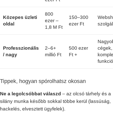
800
Közepes üzleti
150–300
Websh
ezer –
oldal
ezer Ft
szolgál
1,8 M Ft
Nagyo
Professzionális
2–6+
500 ezer
cégek,
/ nagy
millió Ft
Ft +
kompl
funkci
Tippek, hogyan spórolhatsz okosan
Ne a legolcsóbbat válaszd
– az olcsó tárhely és a
silány munka később sokkal többe kerül (lassúság,
hackelés, elvesztett ügyfelek).