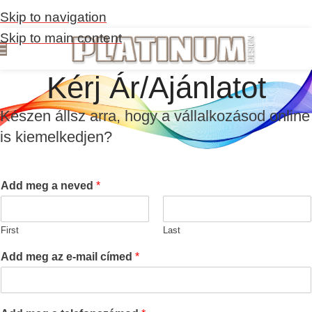
Skip to navigation
Skip to main content
Kérj Ár/Ajánlatot
Készen állsz arra, hogy a vállalkozásod online
is kiemelkedjen?
Add meg a neved
*
First
Last
Add meg az e-mail címed
*